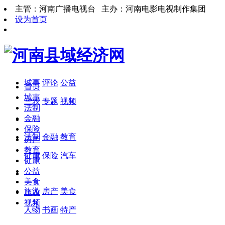
主管：河南广播电视台 主办：河南电影电视制作集团
设为首页
城事
评论
公益
首页
城事
三农
专题
视频
法制
金融
保险
法制
金融
教育
房产
教育
健康
保险
汽车
健康
公益
美食
旅游
房产
美食
三农
视频
人物
书画
特产