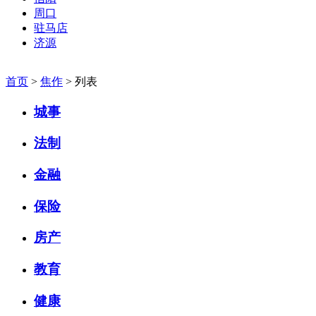
周口
驻马店
济源
首页
>
焦作
> 列表
城事
法制
金融
保险
房产
教育
健康