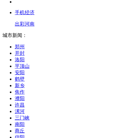
手机经济
出彩河南
城市新闻：
郑州
开封
洛阳
平顶山
安阳
鹤壁
新乡
焦作
濮阳
许昌
漯河
三门峡
南阳
商丘
信阳