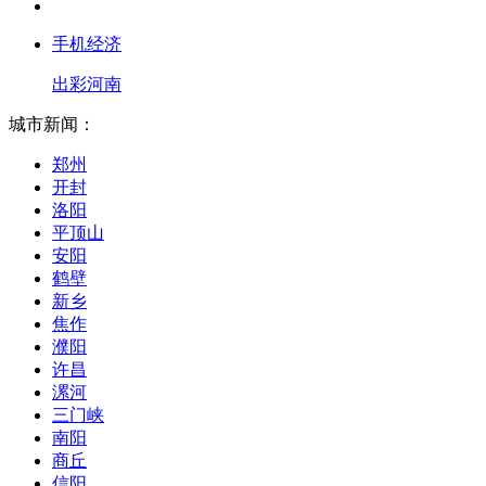
手机经济
出彩河南
城市新闻：
郑州
开封
洛阳
平顶山
安阳
鹤壁
新乡
焦作
濮阳
许昌
漯河
三门峡
南阳
商丘
信阳