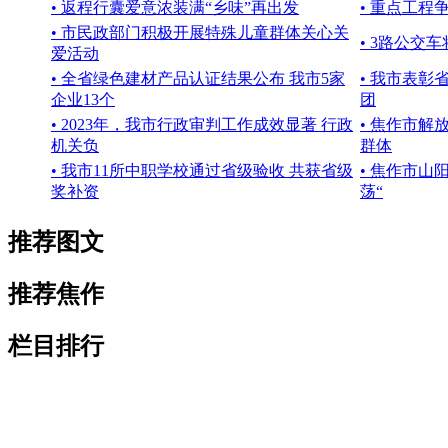
• 返程行囊爱意浓装满“乡味”再出发
• 重点工程
• 市民政部门积极开展特殊儿童群体关心关
• 3路公交
爱活动
• 全省绿色建材产品认证结果公布 我市5家
• 我市表
企业13个
团
• 2023年，我市行政审判工作成效显著 行政
• 焦作市解
机关负
群体
• 我市11所中职学校通过省级验收 共获省级
• 焦作市山
奖补资
荡“
推荐图文
推荐焦作
栏目排行