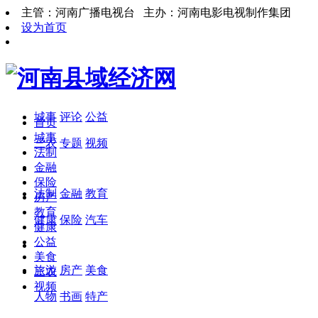
主管：河南广播电视台 主办：河南电影电视制作集团
设为首页
城事
评论
公益
首页
城事
三农
专题
视频
法制
金融
保险
法制
金融
教育
房产
教育
健康
保险
汽车
健康
公益
美食
旅游
房产
美食
三农
视频
人物
书画
特产