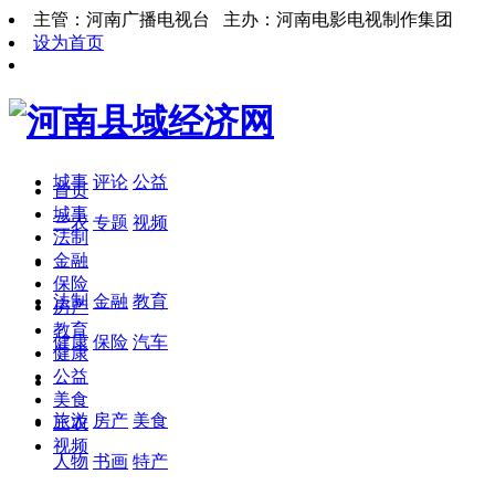
主管：河南广播电视台 主办：河南电影电视制作集团
设为首页
城事
评论
公益
首页
城事
三农
专题
视频
法制
金融
保险
法制
金融
教育
房产
教育
健康
保险
汽车
健康
公益
美食
旅游
房产
美食
三农
视频
人物
书画
特产