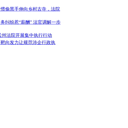
院：惯偷黑手伸向乡村古寺，法院
：务纠纷惹“薪酬” 法官调解一步
 孟州法院开展集中执行行动
法：靶向发力让规范涉企行政执