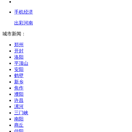
手机经济
出彩河南
城市新闻：
郑州
开封
洛阳
平顶山
安阳
鹤壁
新乡
焦作
濮阳
许昌
漯河
三门峡
南阳
商丘
信阳