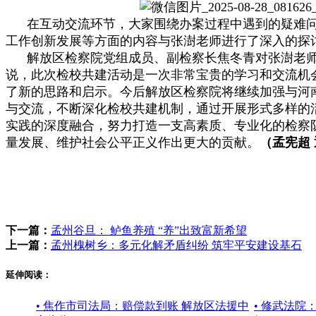
在互动交流环节，大家围绕办案过程中遇到的疑难问
工作创新发展等方面的内容与张澍老师进行了深入的探
解放区检察院党组成员、副检察长焦冬青对张澍老师
说，此次检校共建活动是一次非常宝贵的学习和交流机
了新的思路和启示。今后解放区检察院将继续加强与河
与交流，不断深化检校共建机制，通过开展形式多样的
实践的深度融合，努力打造一支高素质、专业化的检察
量发展、维护社会公平正义作出更大的贡献。
（孟宪超
下一篇：
孟州谷旦： 鲈鱼养殖 “养”出致富新希望
上一篇：
孟州槐树乡：多元化解矛盾纠纷 筑牢平安建设基石
延伸阅读：
• 焦作市司法局：赔偿款到账 解放区法援中
• 修武法院