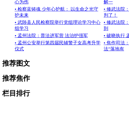
心为伤
解一
• 检察蓝铸魂 少年心护航： 以生命之光守
• 修武法
护未来
判了！
• 武陟县人民检察院举行党组理论学习中心
• 修武法院
组学习
到
• 孟州法院：普法进军营 法治护强军
• 破晓执行
• 孟州公安举行第四届民辅警子女高考升学
• 焦作司
仪式
法“落地有
推荐图文
推荐焦作
栏目排行